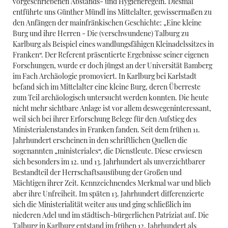
vorgeschriebenen Abstands- und Hygieneregeln. Diesmal
entführte uns Günther Mündl ins Mittelalter, gewissermaßen zu
den Anfängen der mainfränkischen Geschichte: „Eine kleine
Burg und ihre Herren - Die (verschwundene) Talburg zu
Karlburg als Beispiel eines wandlungsfähigen Kleinadelssitzes in
Franken“. Der Referent präsentierte Ergebnisse seiner eigenen
Forschungen, wurde er doch jüngst an der Universität Bamberg
im Fach Archäologie promoviert. In Karlburg bei Karlstadt
befand sich im Mittelalter eine kleine Burg, deren Überreste
zum Teil archäologisch untersucht werden konnten. Die heute
nicht mehr sichtbare Anlage ist vor allem deswegeninteressant,
weil sich bei ihrer Erforschung Belege für den Aufstieg des
Ministerialenstandes in Franken fanden. Seit dem frühen 11.
Jahrhundert erscheinen in den schriftlichen Quellen die
sogenannten „ministeriales“, die Dienstleute. Diese erwiesen
sich besonders im 12. und 13. Jahrhundert als unverzichtbarer
Bestandteil der Herrschaftsausübung der Großen und
Mächtigen ihrer Zeit. Kennzeichnendes Merkmal war und blieb
aber ihre Unfreiheit. Im späten 13. Jahrhundert differenzierte
sich die Ministerialität weiter aus und ging schließlich im
niederen Adel und im städtisch-bürgerlichen Patriziat auf. Die
Talburg in Karlburg entstand im frühen 12. Jahrhundert als