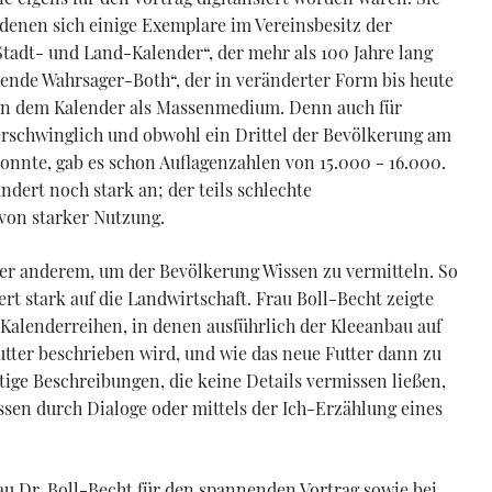
 denen sich einige Exemplare im Vereinsbesitz der
tadt- und Land-Kalender“, der mehr als 100 Jahre lang
ende Wahrsager-Both“, der in veränderter Form bis heute
 von dem Kalender als Massenmedium. Denn auch für
erschwinglich und obwohl ein Drittel der Bevölkerung am
konnte, gab es schon Auflagenzahlen von 15.000 - 16.000.
ndert noch stark an; der teils schlechte
von starker Nutzung.
r anderem, um der Bevölkerung Wissen zu vermitteln. So
ert stark auf die Landwirtschaft. Frau Boll-Becht zeigte
Kalenderreihen, in denen ausführlich der Kleeanbau auf
utter beschrieben wird, und wie das neue Futter dann zu
rtige Beschreibungen, die keine Details vermissen ließen,
ssen durch Dialoge oder mittels der Ich-Erzählung eines
au Dr. Boll-Becht für den spannenden Vortrag sowie bei