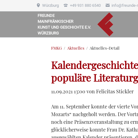
Würzburg
+49 931 880 6540
info@freunde-
FREUNDE
MAINFRÄNKISCHER
HEN
KUNST UND GESCHICHTE E.V.
WÜRZBURG
FMKG
Aktuelles
Aktuelles-Detail
Kalendergeschichte
populäre Literatur
11.09.2021 13:00
von Felicitas Stickler
Am 11. September konnte der vierte Vo
Mozarts“ nachgeholt werden. Der Vort
noch eine Präsenzveranstaltung zu erm
glücklicherweise konnte Frau Dr. Katha
ausgewählten Kalender präsentieren, di