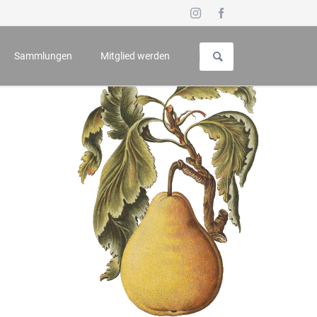
Navigation
überspringen
Sammlungen
Mitglied werden
uch für Geschichte und Kunst
Vorstellung
 - Symposium
Galerie
n
Wappenbuch