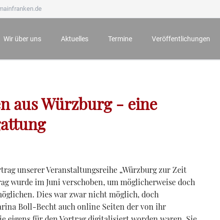
mainfranken.de
Wir über uns
Aktuelles
Termine
Veröffentlichungen
Wir stellen uns vor
Neueste Veröffentlichungen
Anmeldung zu Veranstaltungen
Mainfränkisches Jahrb
Ämter und Aufgaben
Der Bauernkrieg 1525 in Würzburg und seine Folgen
Archiv
Mainfränkische Hefte
n aus Würzburg - eine
Unsere Ehrenmitglieder
Würzburg zur Zeit Mozarts - Projekt „100 für 100“
Mainfränkische Studie
Wichtige Hinweise zu unseren Veranstaltungen
Archiv
gattung
rtrag unserer Veranstaltungsreihe „Würzburg zur Zeit
rag wurde im Juni verschoben, um möglicherweise doch
öglichen. Dies war zwar nicht möglich, doch
rina Boll-Becht auch online Seiten der von ihr
e eigens für den Vortrag digitalisiert worden waren. Sie