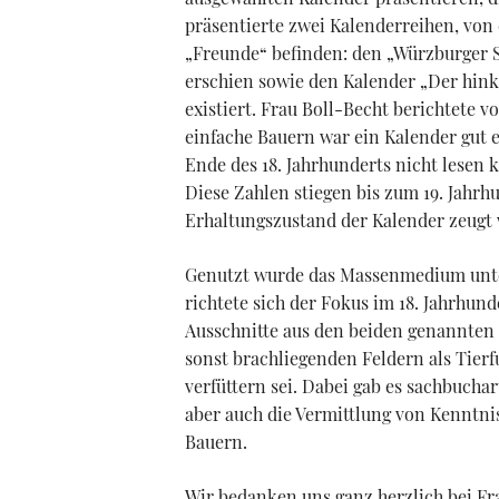
präsentierte zwei Kalenderreihen, von
„Freunde“ befinden: den „Würzburger S
erschien sowie den Kalender „Der hink
existiert. Frau Boll-Becht berichtete
einfache Bauern war ein Kalender gut 
Ende des 18. Jahrhunderts nicht lesen 
Diese Zahlen stiegen bis zum 19. Jahrhu
Erhaltungszustand der Kalender zeugt 
Genutzt wurde das Massenmedium unte
richtete sich der Fokus im 18. Jahrhund
Ausschnitte aus den beiden genannten 
sonst brachliegenden Feldern als Tierf
verfüttern sei. Dabei gab es sachbucha
aber auch die Vermittlung von Kenntni
Bauern.
Wir bedanken uns ganz herzlich bei Fr