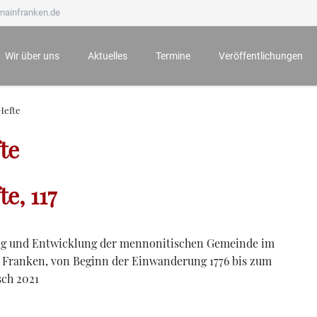
mainfranken.de
Wir über uns
Aktuelles
Termine
Veröffentlichungen
Wir stellen uns vor
Neueste Veröffentlichungen
Anmeldung zu Veranstaltungen
Mainfränkisches Jahrb
Hefte
Ämter und Aufgaben
Der Bauernkrieg 1525 in Würzburg und seine Folgen
Archiv
Mainfränkische Hefte
te
Unsere Ehrenmitglieder
Würzburg zur Zeit Mozarts - Projekt „100 für 100“
Mainfränkische Studie
Wichtige Hinweise zu unseren Veranstaltungen
Archiv
e, 117
ung und Entwicklung der mennonitischen Gemeinde im
Franken, von Beginn der Einwanderung 1776 bis zum
sch 2021