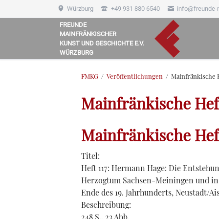
Würzburg
+49 931 880 6540
info@freunde-
FREUNDE
MAINFRÄNKISCHER
HEN
KUNST UND GESCHICHTE E.V.
WÜRZBURG
FMKG
Veröffentlichungen
Mainfränkische 
Mainfränkische Hef
Mainfränkische Heft
Titel:
Heft 117: Hermann Hage: Die Entsteh
Herzogtum Sachsen-Meiningen und in 
Ende des 19. Jahrhunderts, Neustadt/Ai
Beschreibung:
248 S., 23 Abb.