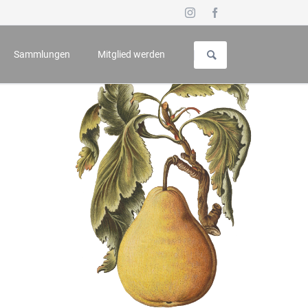
Navigation
überspringen
Sammlungen
Mitglied werden
uch für Geschichte und Kunst
Vorstellung
 - Symposium
Galerie
n
Wappenbuch