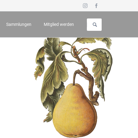
Navigation
überspringen
Sammlungen
Mitglied werden
uch für Geschichte und Kunst
Vorstellung
 - Symposium
Galerie
n
Wappenbuch