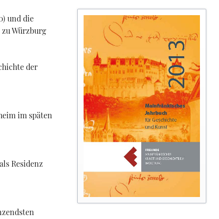
0) und die
s zu Würzburg
chichte der
heim im späten
als Residenz
änzendsten