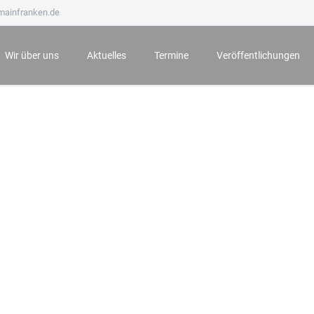
mainfranken.de
Wir über uns
Aktuelles
Termine
Veröffentlichungen
Wir stellen uns vor
Neueste Veröffentlichungen
Anmeldung zu Veranstaltungen
Mainfränkisches Jahrb
Ämter und Aufgaben
Der Bauernkrieg 1525 in Würzburg und seine Folgen
Archiv
Mainfränkische Hefte
Unsere Ehrenmitglieder
Würzburg zur Zeit Mozarts - Projekt „100 für 100“
Mainfränkische Studie
Wichtige Hinweise zu unseren Veranstaltungen
Archiv