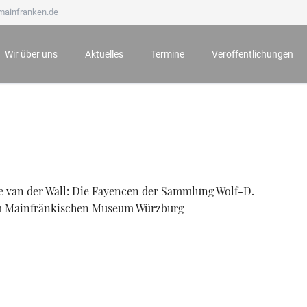
mainfranken.de
Wir über uns
Aktuelles
Termine
Veröffentlichungen
Wir stellen uns vor
Neueste Veröffentlichungen
Anmeldung zu Veranstaltungen
Mainfränkisches Jahrb
Ämter und Aufgaben
Der Bauernkrieg 1525 in Würzburg und seine Folgen
Archiv
Mainfränkische Hefte
Unsere Ehrenmitglieder
Würzburg zur Zeit Mozarts - Projekt „100 für 100“
Mainfränkische Studie
Wichtige Hinweise zu unseren Veranstaltungen
Archiv
e van der Wall: Die Fayencen der Sammlung Wolf-D.
m Mainfränkischen Museum Würzburg