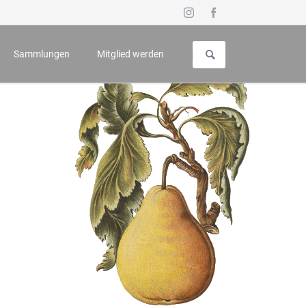
Navigation
überspringen
Sammlungen
Mitglied werden
uch für Geschichte und Kunst
Vorstellung
 - Symposium
Galerie
n
Wappenbuch