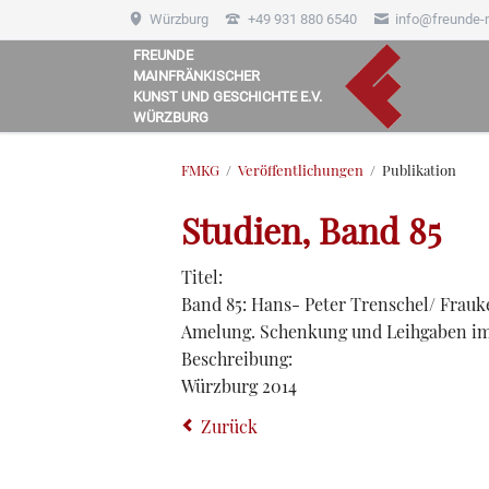
Würzburg
+49 931 880 6540
info@freunde-
FREUNDE
MAINFRÄNKISCHER
HEN
KUNST UND GESCHICHTE E.V.
WÜRZBURG
FMKG
Veröffentlichungen
Publikation
Studien, Band 85
Titel:
Band 85: Hans- Peter Trenschel/ Frauk
Amelung. Schenkung und Leihgaben i
Beschreibung:
Würzburg 2014
Zurück