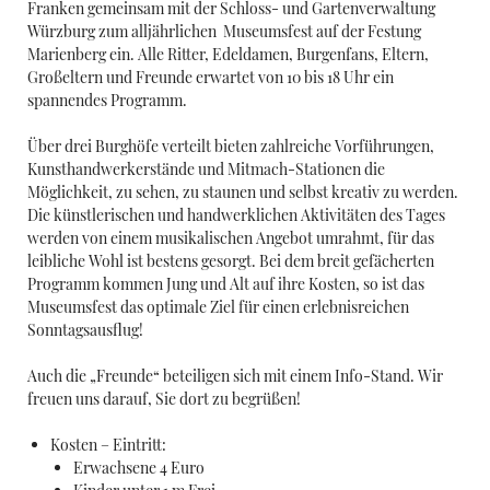
Franken gemeinsam mit der Schloss- und Gartenverwaltung
Würzburg zum alljährlichen Museumsfest auf der Festung
Marienberg ein. Alle Ritter, Edeldamen, Burgenfans, Eltern,
Großeltern und Freunde erwartet von 10 bis 18 Uhr ein
spannendes Programm.
Über drei Burghöfe verteilt bieten zahlreiche Vorführungen,
Kunsthandwerkerstände und Mitmach-Stationen die
Möglichkeit, zu sehen, zu staunen und selbst kreativ zu werden.
Die künstlerischen und handwerklichen Aktivitäten des Tages
werden von einem musikalischen Angebot umrahmt, für das
leibliche Wohl ist bestens gesorgt. Bei dem breit gefächerten
Programm kommen Jung und Alt auf ihre Kosten, so ist das
Museumsfest das optimale Ziel für einen erlebnisreichen
Sonntagsausflug!
Auch die „Freunde“ beteiligen sich mit einem Info-Stand. Wir
freuen uns darauf, Sie dort zu begrüßen!
Kosten – Eintritt:
Erwachsene 4 Euro