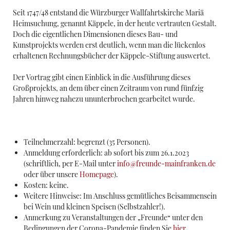
Seit 1747/48 entstand die Würzburger Wallfahrtskirche Mariä
Heimsuchung, genannt Käppele, in der heute vertrauten Gestalt.
Doch die eigentlichen Dimensionen dieses Bau- und
Kunstprojekts werden erst deutlich, wenn man die lückenlos
erhaltenen Rechnungsbücher der Käppele-Stiftung auswertet.
Der Vortrag gibt einen Einblick in die Ausführung dieses
Großprojekts, an dem über einen Zeitraum von rund fünfzig
Jahren hinweg nahezu ununterbrochen gearbeitet wurde.
Teilnehmerzahl: begrenzt (35 Personen).
Anmeldung erforderlich: ab sofort bis zum 26.1.2023
(schriftlich, per E-Mail unter
info@freunde-mainfranken.de
oder über unsere
Homepage
).
Kosten: keine.
Weitere Hinweise: Im Anschluss gemütliches Beisammensein
bei Wein und kleinen Speisen (Selbstzahler!).
Anmerkung zu Veranstaltungen der „Freunde“ unter den
Bedingungen der Corona-Pandemie finden Sie
hier.