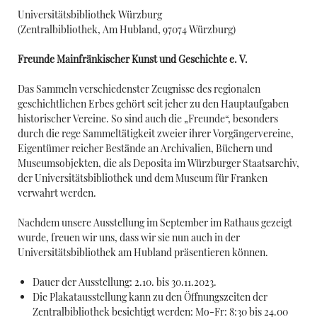
Universitätsbibliothek Würzburg
(
Zentralbibliothek, Am Hubland, 97074 Würzburg
)
Freunde Mainfränkischer Kunst und Geschichte e. V.
Das Sammeln verschiedenster Zeugnisse des regionalen
geschichtlichen Erbes gehört seit jeher zu den Hauptaufgaben
historischer Vereine. So sind auch die „Freunde“, besonders
durch die rege Sammeltätigkeit zweier ihrer Vorgängervereine,
Eigentümer reicher Bestände an Archivalien, Büchern und
Museumsobjekten, die als Deposita im Würzburger Staatsarchiv,
der Universitätsbibliothek und dem Museum für Franken
verwahrt werden.
Nachdem unsere Ausstellung im September im Rathaus gezeigt
wurde, freuen wir uns, dass wir sie nun auch in der
Universitätsbibliothek am Hubland präsentieren können.
Dauer der Ausstellung: 2.10. bis 30.11.2023.
Die Plakatausstellung kann zu den Öffnungszeiten der
Zentralbibliothek besichtigt werden: Mo-Fr: 8:30 bis 24.00