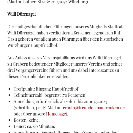
(
Martin-Luther-Straße 20, 97072 Würzburg
)
Willi Dürrnagel
Die stadtgeschichtlichen Führungen unseres Mitglieds Stadtrat
Willi Dürrnagel haben verdientermaßen einen legendären Ruf.
Dazu gehören vor allem auch Führungen über den historischen
Würzburger Hauptfriedhof.
Aus Anlass unseres Vereinsjubiläums wird uns Willi Dürrnagel
zu Gräbern bedeutender Mitglieder unseres Vereins und seiner
drei Vorgängervereine führen und uns dabei Interessantes zu
diesen Persönlichkeiten erzählen.
Treffpunkt: Eingang Hauptfriedhof.
Teilnehmerzahl: begrenzt (70 Personen).
Anmeldung erforderlich: ab sofort bis zum 3.5.2023
(schriftlich, per E-Mail unter
info@freunde-mainfranken.de
oder über unsere
Homepage
).
Kosten: keine.
Dauer: ca. 90 Minuten.
Anmerkung zu Veranstaltungen der „Freunde“ unter den