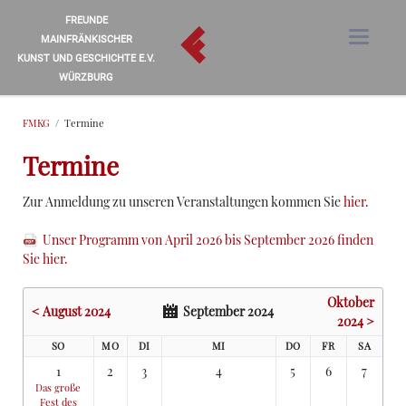
FREUNDE
MAINFRÄNKISCHER
KUNST UND GESCHICHTE E.V.
WÜRZBURG
FMKG
Termine
Termine
Zur Anmeldung zu unseren Veranstaltungen kommen Sie
hier
.
Unser Programm von April 2026 bis September 2026 finden
Sie hier.
Oktober
< August 2024
September 2024
2024 >
SO
MO
DI
MI
DO
FR
SA
1
2
3
4
5
6
7
Das große
Fest des