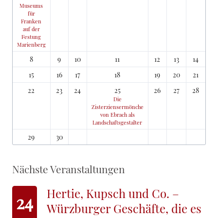
Museums
für
Franken
auf der
Festung
Marienberg
8
9
10
11
12
13
14
15
16
17
18
19
20
21
22
23
24
25
26
27
28
Die
Zisterziensermönche
von Ebrach als
Landschaftsgestalter
29
30
Nächste Veranstaltungen
Hertie, Kupsch und Co. –
24
Würzburger Geschäfte, die es