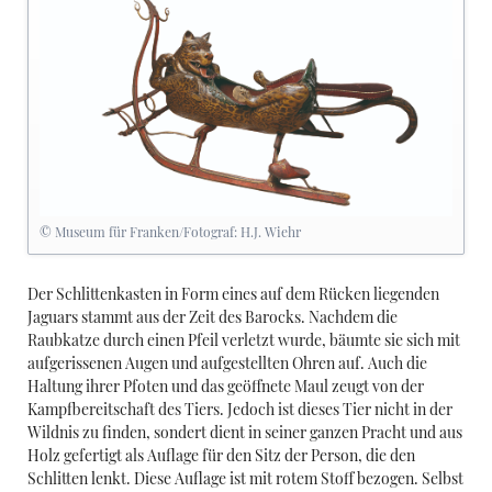
© Museum für Franken/Fotograf: H.J. Wiehr
Der Schlittenkasten in Form eines auf dem Rücken liegenden
Jaguars stammt aus der Zeit des Barocks. Nachdem die
Raubkatze durch einen Pfeil verletzt wurde, bäumte sie sich mit
aufgerissenen Augen und aufgestellten Ohren auf. Auch die
Haltung ihrer Pfoten und das geöffnete Maul zeugt von der
Kampfbereitschaft des Tiers. Jedoch ist dieses Tier nicht in der
Wildnis zu finden, sondert dient in seiner ganzen Pracht und aus
Holz gefertigt als Auflage für den Sitz der Person, die den
Schlitten lenkt. Diese Auflage ist mit rotem Stoff bezogen. Selbst