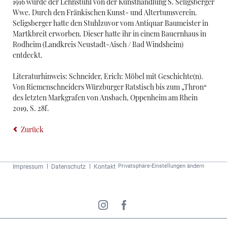
1916 wurde der Lehnstuhl von der Kunsthandlung S. Seligsberger
Wwe. Durch den Fränkischen Kunst- und Altertumsverein.
Seligsberger hatte den Stuhlzuvor vom Antiquar Baumeister in
Martkbreit erworben. Dieser hatte ihr in einem Bauernhaus in
Rodheim (Landkreis Neustadt-Aisch / Bad Windsheim)
entdeckt.
Literaturhinweis: Schneider, Erich: Möbel mit Geschichte(n).
Von Riemenschneiders Würzburger Ratstisch bis zum „Thron“
des letzten Markgrafen von Ansbach, Oppenheim am Rhein
2019, S. 28f.
Zurück
Navigation
Privatsphäre-Einstellungen ändern
Impressum
Datenschutz
Kontakt
überspringen