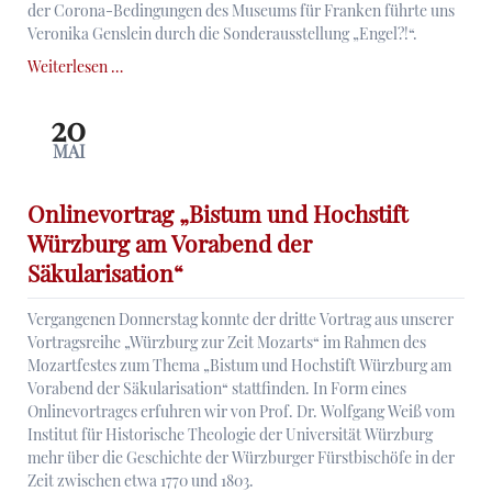
der Corona-Bedingungen des Museums für Franken führte uns
Veronika Genslein durch die Sonderausstellung „Engel?!“.
„ENGEL?!“
Weiterlesen …
–
Ausstellungsrundgang
20
und
MAI
Umtrunk
Onlinevortrag „Bistum und Hochstift
Würzburg am Vorabend der
Säkularisation“
Vergangenen Donnerstag konnte der dritte Vortrag aus unserer
Vortragsreihe „Würzburg zur Zeit Mozarts“ im Rahmen des
Mozartfestes zum Thema „Bistum und Hochstift Würzburg am
Vorabend der Säkularisation“ stattfinden. In Form eines
Onlinevortrages erfuhren wir von Prof. Dr. Wolfgang Weiß vom
Institut für Historische Theologie der Universität Würzburg
mehr über die Geschichte der Würzburger Fürstbischöfe in der
Zeit zwischen etwa 1770 und 1803.