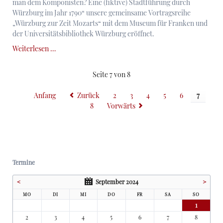
man dem Komponisten? Eine (fiktive) Stadtführung durch
Würzburg im Jahr 1790“ unsere gemeinsame Vortragsreihe
„Würzburg zur Zeit Mozarts“ mit dem Museum für Franken und
der Universitätsbibliothek Würzburg eröffnet.
Onlinevortrag
Weiterlesen …
„Was
zeigt
Seite 7 von 8
man
dem
Anfang
Zurück
2
3
4
5
6
7
Komponisten?
8
Vorwärts
Eine
(fiktive)
Stadtführung
durch
Würzburg
im
Termine
Jahr
<
September 2024
>
1790“
MO
DI
MI
DO
FR
SA
SO
1
2
3
4
5
6
7
8