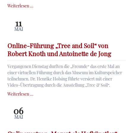
Onlinevortrag
Weiterlesen …
„Bistum
und
11
Hochstift
MAI
Würzburg
am
Vorabend
Online-Führung „Tree and Soil“ von
der
Robert Knoth und Antoinette de Jong
Säkularisation“
Vergangenen Dienstag durften die „Freunde“ das erste Mal an
einer virtuellen Führung durch das Museum im Kulturspeicher
teilnehmen. Dr. Henrike Holsing führte versiert mit einer
Video-Übertragung durch die Ausstellung „Tree & Soil“.
Online-
Weiterlesen …
Führung
„Tree
06
and
MAI
Soil“
von
Robert