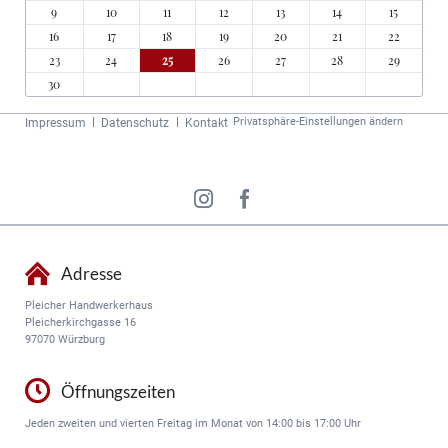
9
10
11
12
13
14
15
16
17
18
19
20
21
22
23
24
25
26
27
28
29
30
Navigation
Privatsphäre-Einstellungen ändern
Impressum
Datenschutz
Kontakt
überspringen
Adresse
Pleicher Handwerkerhaus
Pleicherkirchgasse 16
97070 Würzburg
Öffnungszeiten
Jeden zweiten und vierten Freitag im Monat von 14:00 bis 17:00 Uhr