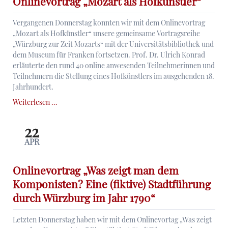
Onlinevortrag „Mozart als Hofkünstler“
Knoth
und
Vergangenen Donnerstag konnten wir mit dem Onlinevortrag
Antoinette
„Mozart als Hofkünstler“ unsere gemeinsame Vortragsreihe
de
„Würzburg zur Zeit Mozarts“ mit der Universitätsbibliothek und
Jong
dem Museum für Franken fortsetzen. Prof. Dr. Ulrich Konrad
erläuterte den rund 40 online anwesenden Teilnehmerinnen und
Teilnehmern die Stellung eines Hofkünstlers im ausgehenden 18.
Jahrhundert.
Onlinevortrag
Weiterlesen …
„Mozart
als
22
Hofkünstler“
APR
Onlinevortrag „Was zeigt man dem
Komponisten? Eine (fiktive) Stadtführung
durch Würzburg im Jahr 1790“
Letzten Donnerstag haben wir mit dem Onlinevortag „Was zeigt